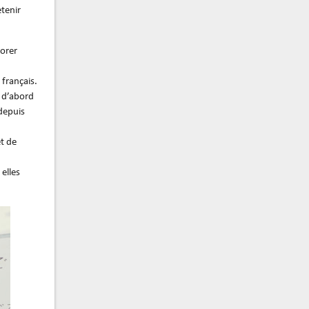
etenir
dorer
 français.
a d’abord
 depuis
et de
elles