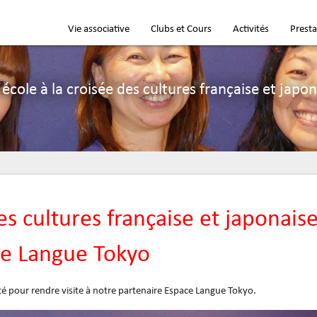
Vie associative
Clubs et Cours
Activités
Presta
école à la croisée des cultures française et japo
es cultures française et japonaise
e Langue Tokyo
té pour rendre visite à notre partenaire Espace Langue Tokyo.