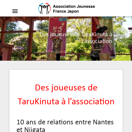
menu
Des joueuses de TaruKinuta à
l’association
Des joueuses de
TaruKinuta à l’association
10 ans de relations entre Nantes
et Niigata